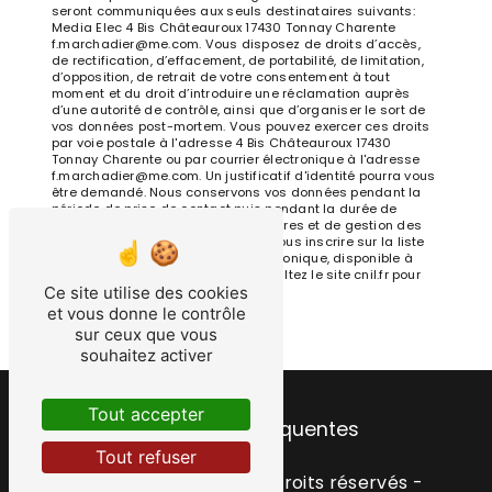
seront communiquées aux seuls destinataires suivants:
Media Elec 4 Bis Châteauroux 17430 Tonnay Charente
f.marchadier@me.com. Vous disposez de droits d’accès,
de rectification, d’effacement, de portabilité, de limitation,
d’opposition, de retrait de votre consentement à tout
moment et du droit d’introduire une réclamation auprès
d’une autorité de contrôle, ainsi que d’organiser le sort de
vos données post-mortem. Vous pouvez exercer ces droits
par voie postale à l'adresse 4 Bis Châteauroux 17430
Tonnay Charente ou par courrier électronique à l'adresse
f.marchadier@me.com. Un justificatif d'identité pourra vous
être demandé. Nous conservons vos données pendant la
période de prise de contact puis pendant la durée de
prescription légale aux fins probatoires et de gestion des
contentieux. Vous avez le droit de vous inscrire sur la liste
d'opposition au démarchage téléphonique, disponible à
cette adresse:
Bloctel.gouv.fr
. Consultez le site cnil.fr pour
Ce site utilise des cookies
plus d’informations sur vos droits.
et vous donne le contrôle
sur ceux que vous
souhaitez activer
Tout accepter
Recherches fréquentes
Tout refuser
©
Vistalid
- 2026 - Tous droits réservés -