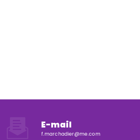
E-mail
f.marchadier@me.com