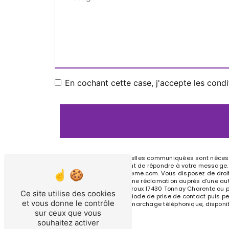
En cochant cette case, j'accepte les condi
** Les données personnelles communiquées sont nécessai
traitants dans le seul but de répondre à votre message
Charente f.marchadier@me.com. Vous disposez de droits d’
et du droit d’introduire une réclamation auprès d’une au
l'adresse 4 Bis Châteauroux 17430 Tonnay Charente ou p
Ce site utilise des cookies
données pendant la période de prise de contact puis pend
et vous donne le contrôle
liste d'opposition au démarchage téléphonique, disponi
sur ceux que vous
souhaitez activer