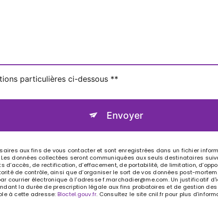
tions particulières ci-dessous **
Envoyer
res aux fins de vous contacter et sont enregistrées dans un fichier informa
. Les données collectées seront communiquées aux seuls destinataires suiv
accès, de rectification, d’effacement, de portabilité, de limitation, d’opp
torité de contrôle, ainsi que d’organiser le sort de vos données post-mortem
ar courrier électronique à l'adresse f.marchadier@me.com. Un justificatif d
ant la durée de prescription légale aux fins probatoires et de gestion des c
ble à cette adresse:
Bloctel.gouv.fr
. Consultez le site cnil.fr pour plus d’inform