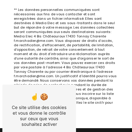
** Les données personnelles communiquées sont
nécessaires aux fins de vous contacter et sont
enregistrées dans un fichier informatisé. Elles sont
destinées à Media Elec et ses sous-traitants dans le seul
but de répondre à votre message. Les données collectées
seront communiquées aux seuls destinataires suivants:
Media Elec 4 Bis Châteauroux 17430 Tonnay Charente
f.marchadier@me.com. Vous disposez de droits d’accès,
de rectification, d’effacement, de portabilité, de limitation,
d’opposition, de retrait de votre consentement à tout
moment et du droit d’introduire une réclamation auprès
d’une autorité de contrôle, ainsi que d’organiser le sort de
vos données post-mortem. Vous pouvez exercer ces droits
par voie postale à l'adresse 4 Bis Châteauroux 17430
Tonnay Charente ou par courrier électronique à l'adresse
f.marchadier@me.com. Un justificatif d'identité pourra vous
être demandé. Nous conservons vos données pendant la
période de prise de contact puis pendant la durée de
prescription légale aux fins probatoires et de gestion des
contentieux. Vous avez le droit de vous inscrire sur la liste
d'opposition au démarchage téléphonique, disponible à
cette adresse:
Bloctel.gouv.fr
. Consultez le site cnil.fr pour
Ce site utilise des cookies
plus d’informations sur vos droits.
et vous donne le contrôle
sur ceux que vous
souhaitez activer