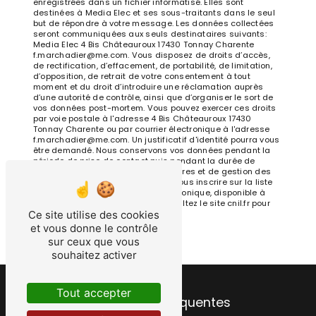
enregistrées dans un fichier informatisé. Elles sont
destinées à Media Elec et ses sous-traitants dans le seul
but de répondre à votre message. Les données collectées
seront communiquées aux seuls destinataires suivants:
Media Elec 4 Bis Châteauroux 17430 Tonnay Charente
f.marchadier@me.com. Vous disposez de droits d’accès,
de rectification, d’effacement, de portabilité, de limitation,
d’opposition, de retrait de votre consentement à tout
moment et du droit d’introduire une réclamation auprès
d’une autorité de contrôle, ainsi que d’organiser le sort de
vos données post-mortem. Vous pouvez exercer ces droits
par voie postale à l'adresse 4 Bis Châteauroux 17430
Tonnay Charente ou par courrier électronique à l'adresse
f.marchadier@me.com. Un justificatif d'identité pourra vous
être demandé. Nous conservons vos données pendant la
période de prise de contact puis pendant la durée de
prescription légale aux fins probatoires et de gestion des
contentieux. Vous avez le droit de vous inscrire sur la liste
d'opposition au démarchage téléphonique, disponible à
cette adresse:
Bloctel.gouv.fr
. Consultez le site cnil.fr pour
Ce site utilise des cookies
plus d’informations sur vos droits.
et vous donne le contrôle
sur ceux que vous
souhaitez activer
Tout accepter
Recherches fréquentes