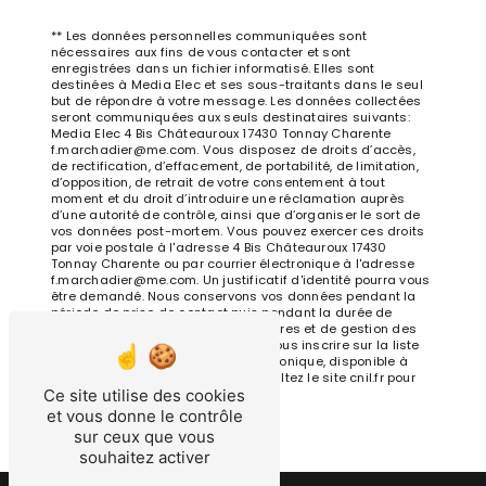
** Les données personnelles communiquées sont
nécessaires aux fins de vous contacter et sont
enregistrées dans un fichier informatisé. Elles sont
destinées à Media Elec et ses sous-traitants dans le seul
but de répondre à votre message. Les données collectées
seront communiquées aux seuls destinataires suivants:
Media Elec 4 Bis Châteauroux 17430 Tonnay Charente
f.marchadier@me.com. Vous disposez de droits d’accès,
de rectification, d’effacement, de portabilité, de limitation,
d’opposition, de retrait de votre consentement à tout
moment et du droit d’introduire une réclamation auprès
d’une autorité de contrôle, ainsi que d’organiser le sort de
vos données post-mortem. Vous pouvez exercer ces droits
par voie postale à l'adresse 4 Bis Châteauroux 17430
Tonnay Charente ou par courrier électronique à l'adresse
f.marchadier@me.com. Un justificatif d'identité pourra vous
être demandé. Nous conservons vos données pendant la
période de prise de contact puis pendant la durée de
prescription légale aux fins probatoires et de gestion des
contentieux. Vous avez le droit de vous inscrire sur la liste
d'opposition au démarchage téléphonique, disponible à
cette adresse:
Bloctel.gouv.fr
. Consultez le site cnil.fr pour
Ce site utilise des cookies
plus d’informations sur vos droits.
et vous donne le contrôle
sur ceux que vous
souhaitez activer