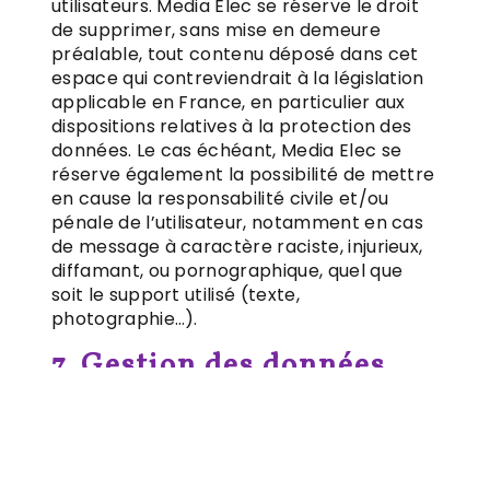
utilisateurs. Media Elec se réserve le droit
de supprimer, sans mise en demeure
préalable, tout contenu déposé dans cet
espace qui contreviendrait à la législation
applicable en France, en particulier aux
dispositions relatives à la protection des
données. Le cas échéant, Media Elec se
réserve également la possibilité de mettre
en cause la responsabilité civile et/ou
pénale de l’utilisateur, notamment en cas
de message à caractère raciste, injurieux,
diffamant, ou pornographique, quel que
soit le support utilisé (texte,
photographie…).
7. Gestion des données
personnelles.
En France, les données personnelles sont
notamment protégées par la loi n° 78-87
du 6 janvier 1978, la loi n° 2004-801 du 6